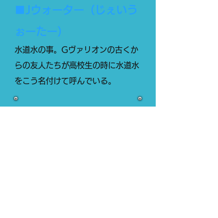
■Jウォーター（じぇいう
ぉーたー）
水道水の事。Gヴァリオンの古くか
らの友人たちが高校生の時に水道水
をこう名付けて呼んでいる。
超人百科事典一覧へ
【た行】へ
​TOPページへ
お問い合わせ
BRAVESとは