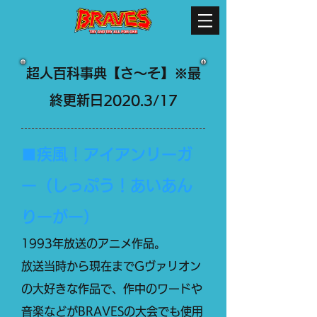
超人百科事典【さ～そ】※最
終更新日2020.3/17​
■疾風！アイアンリーガ
ー（しっぷう！あいあん
りーがー）
1993年放送のアニメ作品。
放送当時から現在までGヴァリオン
の大好きな作品で、作中のワードや
音楽などがBRAVESの大会でも使用