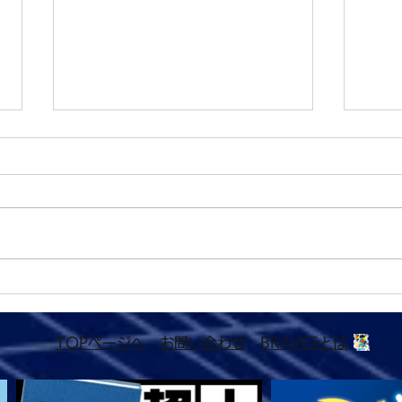
チケット発売中！7月30日
7月
（日）BRAVES下北沢大会
沢大
​TOPページへ
お問い合わせ
BRAVESとは