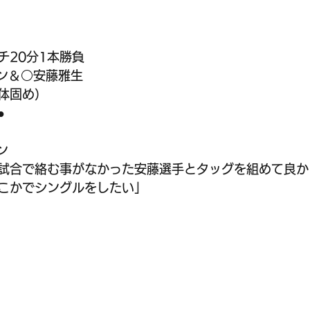
チ20分1本勝負
ン＆○安藤雅生
→体固め）
●
ン
試合で絡む事がなかった安藤選手とタッグを組めて良か
こかでシングルをしたい」